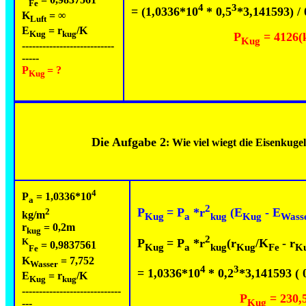
Fe
4
3
= (1,0336*10
* 0,5
*3,141593) /
K
=
∞
Luft
E
= r
/K
Kug
kug
P
=
4126
(
Kug
---------------------------
-----
P
= ?
Kug
Die Aufgabe 2
: Wie viel wiegt die Eisenkug
4
P
= 1,0336*10
a
2
P
= P
*r
(E
- E
2
kg/m
Kug
a
kug
Kug
Wass
r
= 0,2m
kug
2
P
= P
*r
(r
/K
- r
K
= 0,9837561
Kug
a
kug
Kug
Fe
K
Fe
K
= 7,752
Wasser
4
3
= 1,0336*10
* 0,2
*3,141593 ( 0
E
= r
/K
Kug
kug
-----------------------------
P
=
230,
Kug
---