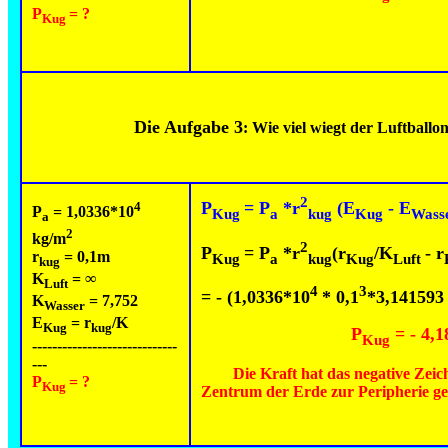
P
= ?
Kug
Die Aufgabe 3
: Wie viel wiegt der Luftball
2
P
= P
*r
(E
- E
4
P
= 1,0336*10
Kug
a
kug
Kug
Wass
a
2
kg/m
2
P
= P
*r
(r
/K
- r
r
= 0,1m
Kug
a
kug
Kug
Luft
kug
K
=
∞
Luft
4
3
= - (1,0336*10
* 0,1
*3,141593 
K
= 7,752
Wasser
E
= r
/K
Kug
kug
P
=
- 4,1
Kug
-----------------------------
---
Die Kraft hat das negative Zeiche
P
= ?
Kug
Zentrum der Erde zur Peripherie ge