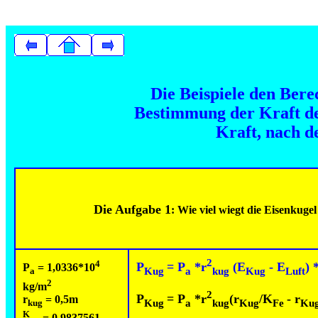
Die Beispiele den Bere
Bestimmung der Kraft de
Kraft, nach d
Die Aufgabe 1
: Wie viel wiegt die Eisenkuge
2
4
P
= P
*r
(E
- E
) 
P
= 1,0336*10
Kug
a
kug
Kug
Luft
a
2
kg/m
2
P
= P
*r
(r
/K
- r
r
= 0,5m
Kug
a
kug
Kug
Fe
Ku
kug
K
= 0,9837561